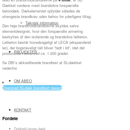
Dækket verdens mest brandsikre forspændte
betondæk. Dækelementet opfylder således de
strengeste brandkrav uden behov for yderligere tiltag.
Teknisk information
Den høje brandmodstandsevne skyldes selve
elementdesignet, hvor den forspændte armering
beskyttes af den isolerende og brandsikre letbeton.
Letbeton består hovedsageligt af LECA (ekspanderet
ler), der bogstaveligt talt bliver ”født i ild”, idet det
PROJEKTER
produceres i ovne ved ca. 1.200 grader.
Se DBI’s akkrediterede brandtest af SL-dækket
nedenfor.
OM ABEO
Download SL-dæk brandtest rapport
KONTAKT
Fordele
Dobbelt-lange dæk