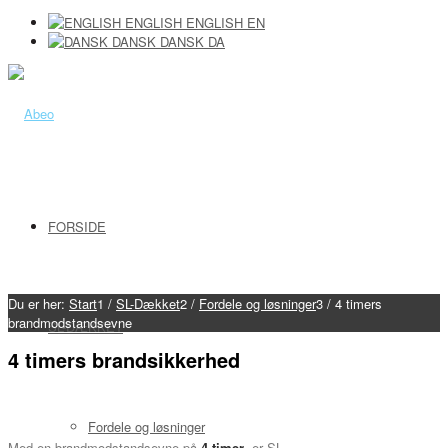
ENGLISH
ENGLISH
EN
DANSK
DANSK
DA
FORSIDE
Du er her:
Start
1
/
SL-Dækket
2
/
Fordele og løsninger
3
/
4 timers
brandmodstandsevne
SL-DÆKKET
4 timers brandsikkerhed
Fordele og løsninger
Med en brandmodstandsevne på
4 timer
, er SL-