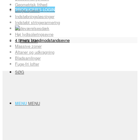
Geometrisk frihed
PRODUCER’S LOGIN
Lange spænd
Indstøbningsløsninger
Indstøbt stringerarmering
Badeværelsesdæk
Høj lydisoleringsevne
4 timers brandmodstandsevne
Massive zoner
Altaner og udkragning
Bladsamlinger
Fuge-fri lofter
SØG
MENU
MENU