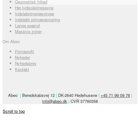
Geometrisk frihed
Høj lydisoleringsevne
Indstøbningsløsninger
Indstøbt stringerarmering
Lange spænd
Massive zoner
Om Abeo
Firmaprofil
Nyheder
Nyhedsbrev
Kontakt
Abeo
|
Beredskabsvej 12
|
DK-2640 Hedehusene
|
+45 71 99 09 76
|
info@abeo.dk
|
CVR 37760358
Scroll to top