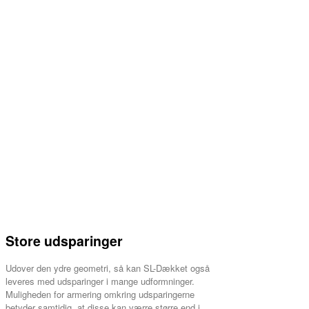
Store udsparinger
Udover den ydre geometri, så kan SL-Dækket også
leveres med udsparinger i mange udformninger.
Muligheden for armering omkring udsparingerne
betyder samtidig, at disse kan værre større end i