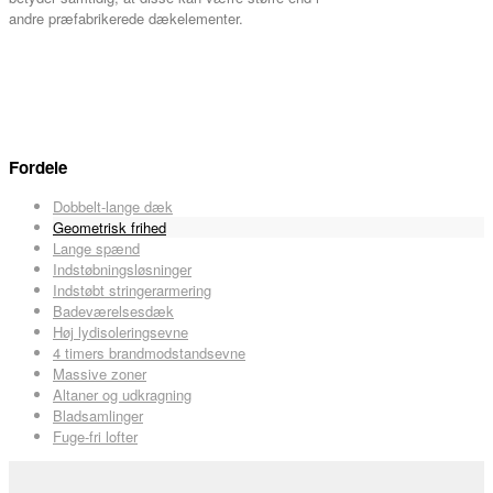
andre præfabrikerede dækelementer.
Fordele
Dobbelt-lange dæk
Geometrisk frihed
Lange spænd
Indstøbningsløsninger
Indstøbt stringerarmering
Badeværelsesdæk
Høj lydisoleringsevne
4 timers brandmodstandsevne
Massive zoner
Altaner og udkragning
Bladsamlinger
Fuge-fri lofter