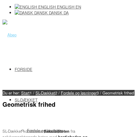
ENGLISH
ENGLISH
EN
DANSK
DANSK
DA
FORSIDE
Du er her:
Start
1
/
SL-Dækket
2
/
Fordele og løsninger
3
/
Geometrisk frihed
SL-DÆKKET
Geometrisk frihed
Fordele og løsninger
SL-Dækket kombinerer
fleksibiliteten
fra
selvkompakterende beton med
hastigheden og