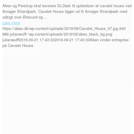
Abeo og Perstrup skal leverere SL-Dæk til opførelsen af cavalet house ved
Amager Strandpark. Cavalet House ligger ud til Amager Strandpark med
udsigt over Øresund og ...
Læs mere
https://abeo.dk/wp-content/uploads/2019/09/Cavalet_House_07.jpg
640
989
julianwulff
/wp-content/uploads/2019/02/abeo_black_bg.png
julianwulff
2016-09-21 17:43:33
2016-09-21 17:43:33
Abeo vinder entreprise
på Cavalet House