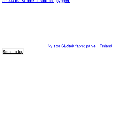
22.000 m2 SL-dæk til stort boligbyggeri
Ny stor SL-dæk fabrik på vej i Finland
Scroll to top