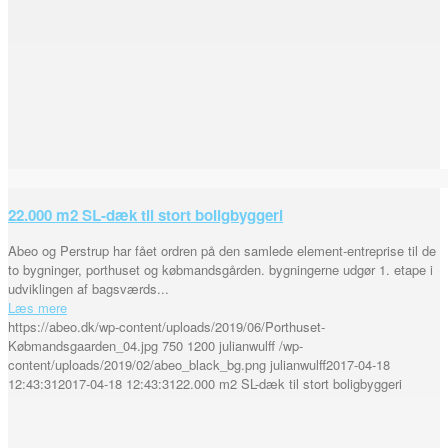
22.000 m2 SL-dæk til stort boligbyggeri
Abeo og Perstrup har fået ordren på den samlede element-entreprise til de
to bygninger, porthuset og købmandsgården. bygningerne udgør 1. etape i
udviklingen af bagsværds...
Læs mere
https://abeo.dk/wp-content/uploads/2019/06/Porthuset-
Købmandsgaarden_04.jpg
750
1200
julianwulff
/wp-
content/uploads/2019/02/abeo_black_bg.png
julianwulff
2017-04-18
12:43:31
2017-04-18 12:43:31
22.000 m2 SL-dæk til stort boligbyggeri