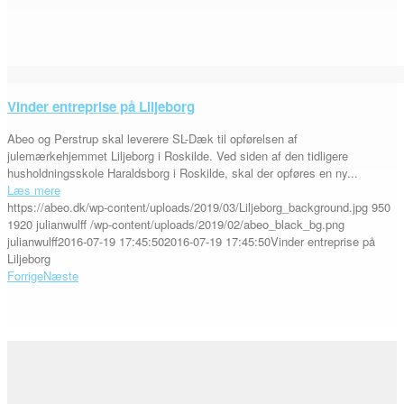
Vinder entreprise på Liljeborg
Abeo og Perstrup skal leverere SL-Dæk til opførelsen af
julemærkehjemmet Liljeborg i Roskilde. Ved siden af den tidligere
husholdningsskole Haraldsborg i Roskilde, skal der opføres en ny...
Læs mere
https://abeo.dk/wp-content/uploads/2019/03/Liljeborg_background.jpg
950
1920
julianwulff
/wp-content/uploads/2019/02/abeo_black_bg.png
julianwulff
2016-07-19 17:45:50
2016-07-19 17:45:50
Vinder entreprise på
Liljeborg
Forrige
Næste