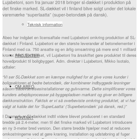
Lujabetoni, som fra januar 2018 bringer sl-dækket i produktion på
det finske marked. SL-dækket vil i finland blive solgt under det lokale
varemærke “superlaatta” (super-betondæk på dansk).
Teknisk information
Abeo har indgået en licensaftale med Lujabetoni omkring produktion af SL-
dækket i Finland. Lujabetoni er den største leverandør af betonelementer i
Finland med ca. 750 ansatte og en årlig omsætning på mere end 1 milliard
kroner. Med SL-dækket, vil Lujabetoni fra årsskiftet gøre produktet til deres
PROJEKTER
hovedprodukt til boligbyggeri. Adm. direktør i Lujabetoni, Mikko Isotalo,
udtaler:
“Vi ser SL-Dækket som en kæmpe mulighed for at give vores kunder i
boligsektoren et bedre betondæk, der kombinerer indbyggede løsninger
OM ABEO
såsom badeværelsesinstallationer og gulvvarme. Dette simplificerer vores
kunders arbejdsprocesser på byggepladsen markant og giver en billigere
dækkonstruktion. Faktisk er vi så overbeviste omkring produktet, at vi har
valgt at kalde det for ’SuperLaatta’ (’Superbetondæk’ på dansk, red.)”
I Danmark er SL-dækket indtil videre blevet produceret i en standard
KONTAKT
bredde på 2.4-meter, men til det finske marked vil Lujabetoni introducere
en ny 3-meter bred version. Den større bredde hjælper med at reducere
omkostningerne ved at gøre kraning, installation og udstøbning af fuger