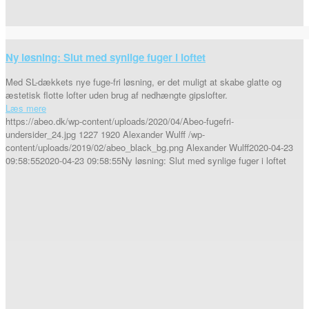
Ny løsning: Slut med synlige fuger i loftet
Med SL-dækkets nye fuge-fri løsning, er det muligt at skabe glatte og
æstetisk flotte lofter uden brug af nedhængte gipslofter.
Læs mere
https://abeo.dk/wp-content/uploads/2020/04/Abeo-fugefri-
undersider_24.jpg
1227
1920
Alexander Wulff
/wp-
content/uploads/2019/02/abeo_black_bg.png
Alexander Wulff
2020-04-23
09:58:55
2020-04-23 09:58:55
Ny løsning: Slut med synlige fuger i loftet