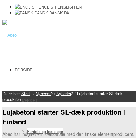
ENGLISH
ENGLISH
EN
DANSK
DANSK
DA
FORSIDE
Du er her:
Start
1
/
Nyheder
2
/
Nyheder
3
/
Lujabetoni starter SL-dæk
produktion
SL-DÆKKET
Lujabetoni starter SL-dæk produktion i
Finland
Fordele og løsninger
Abeo har indgået en licensaftale med den finske elementproducent,