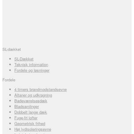
SL-dækket
SL-Dækket
Teknisk information
Fordele og løsninger
Fordele
4 timers brandmodstandsevne
Altaner og udkragning
Badeværelsesdæk
Bladsamlinger
Dobbelt lange dæk
Fuge-fri lofter
Geometrisk frihed
Høj lydisoleringsevne