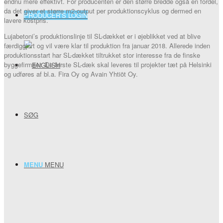
endnu mere effektivt. For producenten er den større bredde også en fordel,
da det giver et større m2-output per produktionscyklus og dermed en
PRODUCER’S LOGIN
lavere kostpris.
Lujabetoni’s produktionslinje til SL-dækket er i øjeblikket ved at blive
færdiggjort og vil være klar til produktion fra januar 2018. Allerede inden
produktionsstart har SL-dækket tiltrukket stor interesse fra de finske
byggefirmaer. De første SL-dæk skal leveres til projekter tæt på Helsinki
og udføres af bl.a. Fira Oy og Avain Yhtiöt Oy.
SØG
MENU
MENU