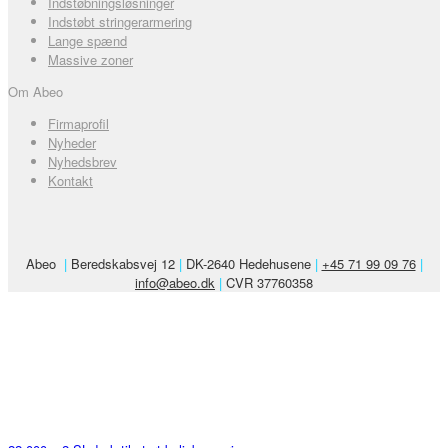
Indstøbningsløsninger
Indstøbt stringerarmering
Lange spænd
Massive zoner
Om Abeo
Firmaprofil
Nyheder
Nyhedsbrev
Kontakt
Abeo
|
Beredskabsvej 12
|
DK-2640 Hedehusene
|
+45 71 99 09 76
|
info@abeo.dk
|
CVR 37760358