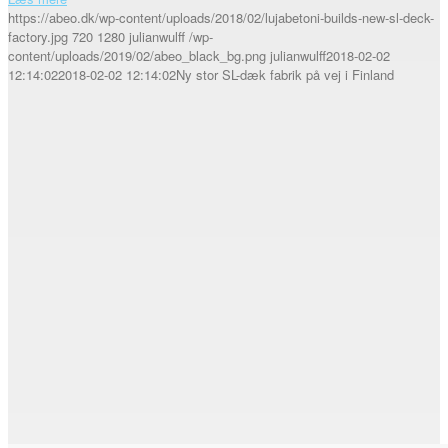
https://abeo.dk/wp-content/uploads/2018/02/lujabetoni-builds-new-sl-deck-
factory.jpg
720
1280
julianwulff
/wp-
content/uploads/2019/02/abeo_black_bg.png
julianwulff
2018-02-02
12:14:02
2018-02-02 12:14:02
Ny stor SL-dæk fabrik på vej i Finland