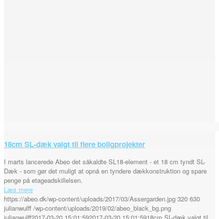
18cm SL-dæk valgt til flere boligprojekter
I marts lancerede Abeo det såkaldte SL18-element - et 18 cm tyndt SL-
Dæk - som gør det muligt at opnå en tyndere dækkonstruktion og spare
penge på etageadskillelsen.
Læs mere
https://abeo.dk/wp-content/uploads/2017/03/Assergarden.jpg
320
630
julianwulff
/wp-content/uploads/2019/02/abeo_black_bg.png
julianwulff
2017-03-20 15:01:59
2017-03-20 15:01:59
18cm SL-dæk valgt til